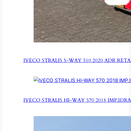
IVECO STRALIS S-WAY 510 2020 ADR RETA
IVECO STRALIS HI-WAY 570 2018 IMP.IDRA