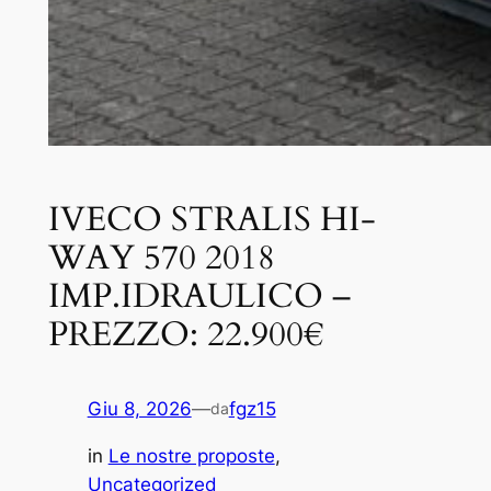
IVECO STRALIS HI-
WAY 570 2018
IMP.IDRAULICO –
PREZZO: 22.900€
Giu 8, 2026
—
fgz15
da
in
Le nostre proposte
, 
Uncategorized