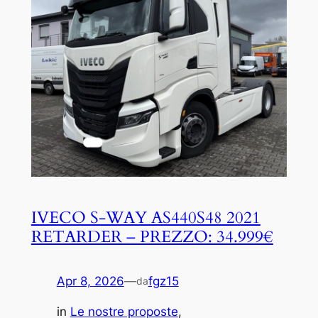
IVECO S-WAY AS440S48 2021
RETARDER – PREZZO: 34.999€
Apr 8, 2026
—
fgz15
da
in
Le nostre proposte
, 